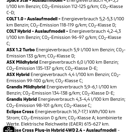
Space Star - Auslaufmodell -
Energieverbrauch 4,9-5,5
l/100 km Benzin; CO
-Emission 112-125 g/km; CO
-Klasse
2
2
C-D;
COLT 1.0 - Auslaufmodell -
Energieverbrauch 5,2-5,3 l/100
km Benzin; CO
-Emission 118-119 g/km; CO
-Klasse D;
2
2
COLT Hybrid - Auslaufmodell -
Energieverbrauch 4,2-4,3
l/100 km Benzin; CO
-Emission 96-97 g/km; CO
-Klasse
2
2
C;
ASX 1.2 Turbo
Energieverbrauch 5,9 l/100 km Benzin; CO
-
2
Emission 133 g/km; CO
-Klasse D;
2
ASX Mildhybrid
Energieverbrauch 6,0 l/100 km Benzin;
CO
-Emission 135-137 g/km; CO
-Klasse D-E;
2
2
ASX Hybrid
Energieverbrauch 4,4 l/100 km Benzin; CO
-
2
Emission 99-100 g/km; CO
-Klasse C;
2
Grandis Mildhybrid
Energieverbrauch 5,9-6,1 l/100 km
Benzin; CO
-Emission 134-138 g/km; CO
-Klasse D-E;
2
2
Grandis Hybrid
Energieverbrauch 4,3-4,4 l/100 km Benzin;
CO
-Emission 98-101 g/km; CO
-Klasse C;
2
2
Eclipse Cross
Energieverbrauch 16,7-17,1 kWh/100 km
Strom; CO
-Emission 0 g/km; CO
-Klasse A; kombinierte
2
2
Werte. Elektrische Reichweite (EAER) 615-627 km.
Eclipse Cross Plug-in Hybrid 4WD 2.4 - Auslaufmodell
-