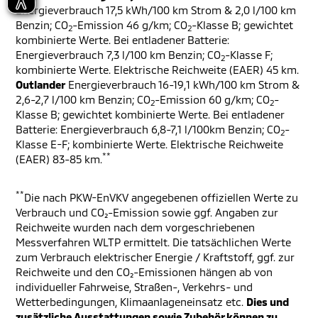
Energieverbrauch 17,5 kWh/100 km Strom & 2,0 l/100 km
Benzin; CO
-Emission 46 g/km; CO
-Klasse B; gewichtet
2
2
kombinierte Werte. Bei entladener Batterie:
Energieverbrauch 7,3 l/100 km Benzin; CO
-Klasse F;
2
kombinierte Werte. Elektrische Reichweite (EAER) 45 km.
Outlander
Energieverbrauch 16-19,1 kWh/100 km Strom &
2,6-2,7 l/100 km Benzin; CO
-Emission 60 g/km; CO
-
2
2
Klasse B; gewichtet kombinierte Werte. Bei entladener
Batterie: Energieverbrauch 6,8-7,1 l/100km Benzin; CO
-
2
Klasse E-F; kombinierte Werte. Elektrische Reichweite
**
(EAER) 83-85 km.
**
Die nach PKW-EnVKV angegebenen offiziellen Werte zu
Verbrauch und CO₂-Emission sowie ggf. Angaben zur
Reichweite wurden nach dem vorgeschriebenen
Messverfahren WLTP ermittelt. Die tatsächlichen Werte
zum Verbrauch elektrischer Energie / Kraftstoff, ggf. zur
Reichweite und den CO₂-Emissionen hängen ab von
individueller Fahrweise, Straßen-, Verkehrs- und
Wetterbedingungen, Klimaanlageneinsatz etc.
Dies und
zusätzliche Ausstattungen sowie Zubehör können zu